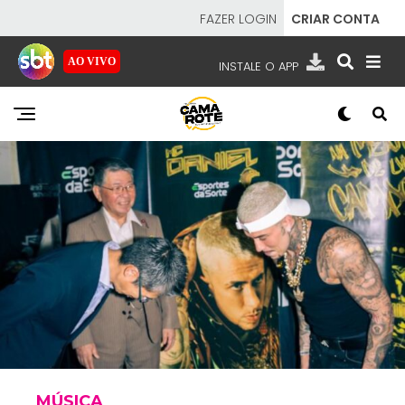
FAZER LOGIN
CRIAR CONTA
AO VIVO
INSTALE O APP
EMISSORAS
NOSSAS REDES
APP TV SBT
SBT
- SISTEMA BRASILEIRO DE TELEVISÃO
MÚSICA