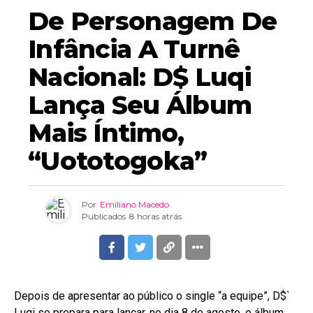
De Personagem De
Infância A Turnê
Nacional: D$ Luqi
Lança Seu Álbum
Mais Íntimo,
“Uototogoka”
Por
Emiliano Macedo
Publicados
8 horas atrás
Depois de apresentar ao público o single “a equipe”, D$`
Luqi se prepara para lançar, no dia 8 de agosto, o álbum