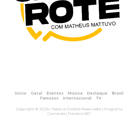
Início
Geral
Eventos
Música
Destaque
Brasil
Famosos
Internacional
TV
Copyright © 2026 | Todos os Direitos Reservados | Programa
Camarote | Parceiro SBT