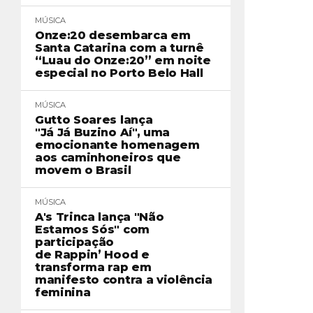
MÚSICA
Onze:20 desembarca em
Santa Catarina com a turnê
“Luau do Onze:20” em noite
especial no Porto Belo Hall
MÚSICA
Gutto Soares lança
"Já Já Buzino Aí", uma
emocionante homenagem
aos caminhoneiros que
movem o Brasil
MÚSICA
A's Trinca lança "Não
Estamos Sós" com
participação
de Rappin’ Hood e
transforma rap em
manifesto contra a violência
feminina