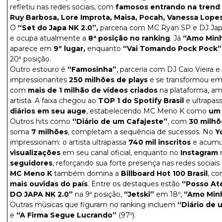
refletiu nas redes sociais, com
famosos entrando na trend
Ruy Barbosa, Lore Improta, Maisa, Pocah, Vanessa Lope
O
“Set do Japa NK 2.0”,
parceria com MC Ryan SP e DJ Jap
e ocupa atualmente a
8ª posição no ranking
. Já
“Amo Minh
aparece em
9º lugar,
enquanto
“Vai Tomando Pock Pock”
20ª posição.
Outro estouro é
“Famosinha”
, parceria com DJ Caio Vieira
impressionantes
250 milhões de plays
e se transformou em
com
mais de 1 milhão de vídeos criados
na plataforma, am
artista. A faixa chegou ao
TOP 1 do Spotify Brasil
e ultrapas
diários em seu auge
, estabelecendo MC Meno K como
um
Outros hits como
“Diário de um Cafajeste”
, com
30 milhõ
soma
7 milhões
, completam a sequência de sucessos. No
Y
impressionam: o artista ultrapassa
740 mil inscritos
e acumu
visualizações
em seu canal oficial, enquanto no
Instagram
seguidores
, reforçando sua forte presença nas redes sociais
MC Meno K
também domina
a
Billboard Hot 100 Brasil
, c
mais ouvidas do país
. Entre os destaques estão
“Posso Até
DO JAPA NK 2.0”
na 9ª posição,
“Jetski”
em 18º,
“Amo Minh
Outras músicas que figuram no ranking incluem
“Diário de 
e
“A Firma Segue Lucrando”
(97º).