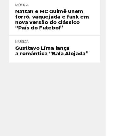
MÚSICA
Nattan e MC Guimê unem
forró, vaquejada e funk em
nova versão do clássico
“País do Futebol”
MÚSICA
Gusttavo Lima lança
a romântica “Bala Alojada”