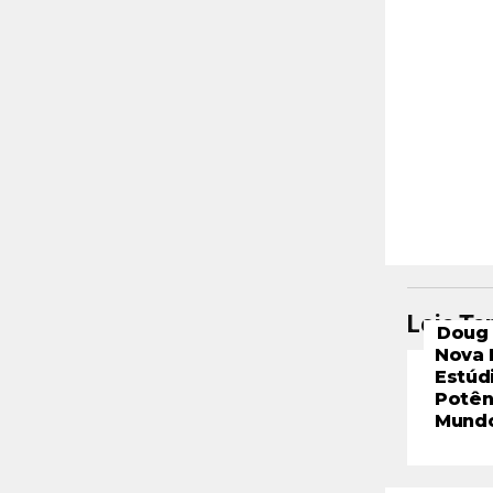
Leia T
Doug 
Nova 
Estúd
Potên
Mund