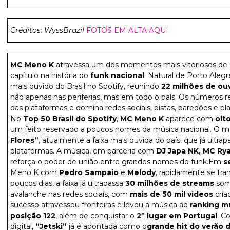
Créditos: WyssBrazil
FOTOS EM ALTA AQUI
MC Meno K
atravessa um dos momentos mais vitoriosos de su
capítulo na história do
funk nacional
. Natural de Porto Aleg
mais ouvido do Brasil no Spotify, reunindo
22 milhões de ou
não apenas nas periferias, mas em todo o país. Os números 
das plataformas e domina redes sociais, pistas, paredões e play
No
Top 50 Brasil do Spotify
,
MC Meno K
aparece com
oito
um feito reservado a poucos nomes da música nacional. O m
Flores”
, atualmente a faixa mais ouvida do país, que já ultra
plataformas. A música, em parceria com
DJ Japa NK, MC Ry
reforça o poder de união entre grandes nomes do funk.Em
s
Meno K com
Pedro Sampaio
e
Melody
, rapidamente se t
poucos dias, a faixa já ultrapassa
30 milhões de streams
som
avalanche nas redes sociais, com
mais de 50 mil vídeos
cria
sucesso atravessou fronteiras e levou a música ao
ranking m
posição 122
, além de conquistar o
2º lugar em Portugal
. C
digital,
“Jetski”
já é apontada como o
grande hit do verão 