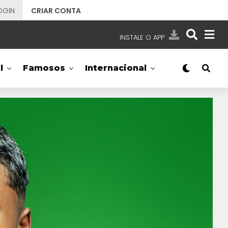
OGIN
CRIAR CONTA
INSTALE O APP
EMISSORAS
l
Famosos
Internacional
NOSSAS REDES
APP TV SBT
SBT
- SISTEMA BRASILEIRO DE TELEVISÃO