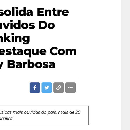
olida Entre
uvidos Do
nking
Destaque Com
y Barbosa
úsicas mais ouvidas do país, mais de 20
arreira