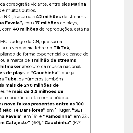
da coreografia viciante, entre eles
Marina
s
e muitos outros.
a NK, já acumula
42 milhões
de streams
a Favela”,
com
17 milhões
de plays,
,
com
40 milhões
de reproduções, está na
 e MC Rodrigo do CN, que soma
 uma verdadeira febre no
TikTok
,
pliando de forma exponencial o alcance do
sou a marca de
1 milhão de streams
 hitmaker
absoluto da música nacional.
es de plays
, e
“Gauchinha”
, que já
ouTube
, os números também
la
mais de 270 milhões de
reúne
mais de 2,5 milhões de
 e a conexão direta com o público.
om
nove faixas presentes entre as 100
 Não Te Dar Flores”
em 1º lugar,
“SET
a Favela”
em 19º e
“Famosinha”
em 22º.
um Cafajeste”
(35º),
“Gauchinha”
(67º)