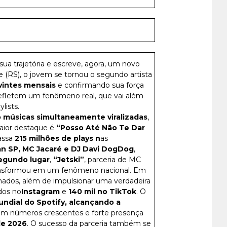
a trajetória e escreve, agora, um novo
re (RS), o jovem se tornou o segundo artista
vintes mensais
e confirmando sua força
refletem um fenômeno real, que vai além
lists.
 músicas simultaneamente viralizadas
,
aior destaque é
“Posso Até Não Te Dar
passa
215 milhões de plays n
as
an SP, MC Jacaré e DJ Davi DogDog
,
egundo lugar
,
“Jetski”
, parceria de MC
ransformou em um fenômeno nacional. Em
ados, além de impulsionar uma verdadeira
dos no
Instagram
e
140 mil no TikTok
. O
undial do Spotify, alcançando a
om números crescentes e forte presença
de 2026
. O sucesso da parceria também se