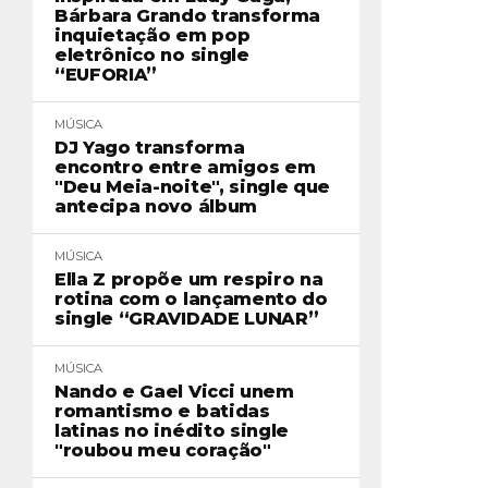
Bárbara Grando transforma
inquietação em pop
eletrônico no single
“EUFORIA”
MÚSICA
DJ Yago transforma
encontro entre amigos em
"Deu Meia-noite", single que
antecipa novo álbum
MÚSICA
Ella Z propõe um respiro na
rotina com o lançamento do
single “GRAVIDADE LUNAR”
MÚSICA
Nando e Gael Vicci unem
romantismo e batidas
latinas no inédito single
"roubou meu coração"