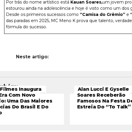
Por trás do nome artístico está
Kauan Soares,
um jovem prod
estourou ainda na adolescência e hoje é visto como um dos 
Desde os primeiros sucessos como
“Camisa do Grêmio”
e
“
das paradas em 2025, MC Meno K prova que talento, verda
fórmula do sucesso.
Neste artigo:
ambém:
Filmes Inaugura
Alan Lucci E Gyselle
Era Com Novo
Soares Receberão
io: Uma Das Maiores
Famosos Na Festa D
cias Do Brasil E Do
Estreia Do “To Talk”
o