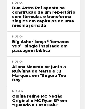
MÚSICA
Duo Astro Rei aposta na
construção de um repertório
sem fórmulas e transforma
singles em capítulos de uma
mesma jornada
MÚSICA
Big Asher lança “Romanos
7:19”, single inspirado em
passagem bíblica
MÚSICA
Allana Macedo se junta a
Ruivinha de Marte e Ju
Marques em "Segura Teu
Boy"
MÚSICA
Oldilla reúne MC Negão
Original e MC Ryan SP em
"Quando a Casa Caiu"