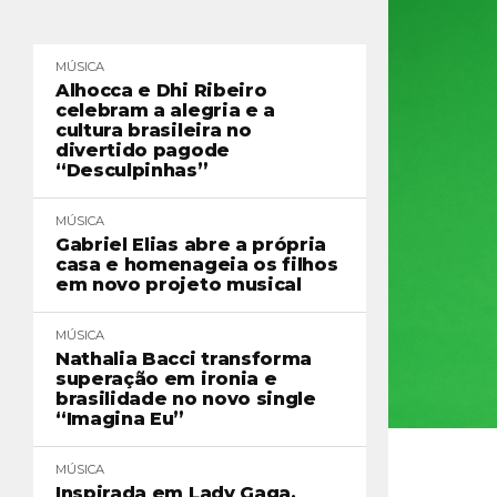
MÚSICA
Alhocca e Dhi Ribeiro
celebram a alegria e a
cultura brasileira no
divertido pagode
“Desculpinhas”
MÚSICA
Gabriel Elias abre a própria
casa e homenageia os filhos
em novo projeto musical
MÚSICA
Nathalia Bacci transforma
superação em ironia e
brasilidade no novo single
“Imagina Eu”
MÚSICA
Inspirada em Lady Gaga,