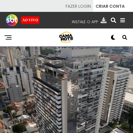
FAZER LOGIN
CRIAR CONTA
AO VIVO
INSTALE O APP
EMISSORAS
NOSSAS REDES
APP TV SBT
SBT
- SISTEMA BRASILEIRO DE TELEVISÃO