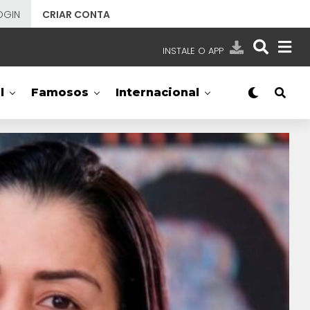
OGIN
CRIAR CONTA
INSTALE O APP
EMISSORAS
l
Famosos
Internacional
NOSSAS REDES
APP TV SBT
SBT
- SISTEMA BRASILEIRO DE TELEVISÃO