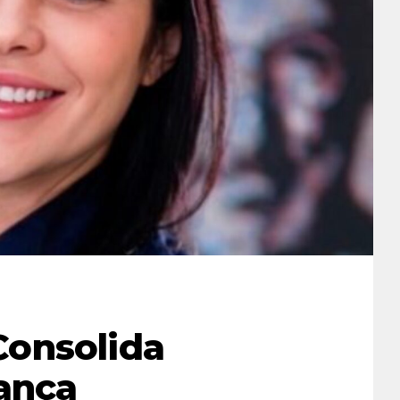
onsolida
rança