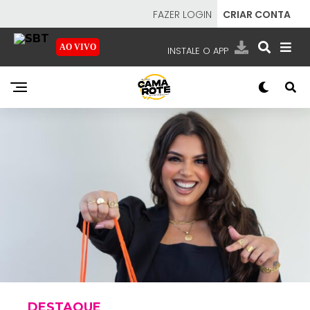
FAZER LOGIN
CRIAR CONTA
AO VIVO
INSTALE O APP
EMISSORAS
NOSSAS REDES
APP TV SBT
SBT
- SISTEMA BRASILEIRO DE TELEVISÃO
DESTAQUE