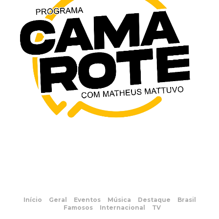
Início
Geral
Eventos
Música
Destaque
Brasil
Famosos
Internacional
TV