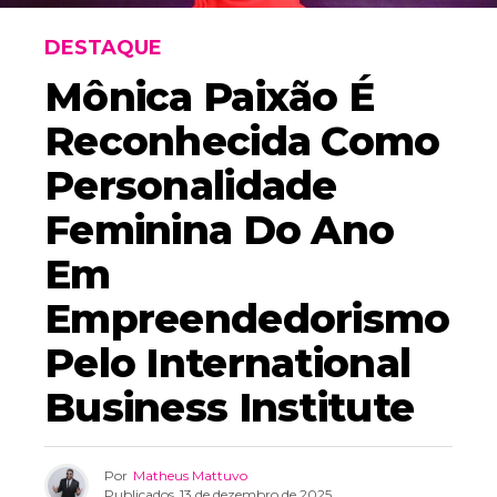
DESTAQUE
Mônica Paixão É
Reconhecida Como
Personalidade
Feminina Do Ano
Em
Empreendedorismo
Pelo International
Business Institute
Por
Matheus Mattuvo
Publicados
13 de dezembro de 2025