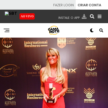
FAZER LOGIN
CRIAR CONTA
AO VIVO
INSTALE O APP
EMISSORAS
NOSSAS REDES
APP TV SBT
SBT
- SISTEMA BRASILEIRO DE TELEVISÃO