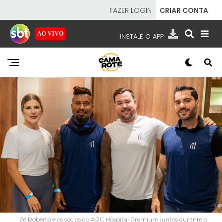
FAZER LOGIN
CRIAR CONTA
AO VIVO
INSTALE O APP
EMISSORAS
NOSSAS REDES
APP TV SBT
SBT
- SISTEMA BRASILEIRO DE TELEVISÃO
Zé Roberto e os sócios do ARC Hospital Premium juntos durante o