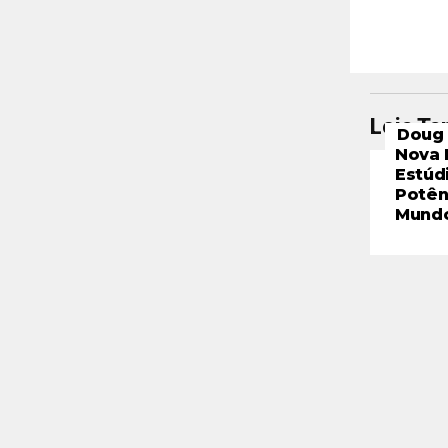
Leia T
Doug 
Nova 
Estúd
Potên
Mund