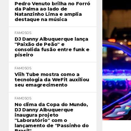
Pedro Venuto brilha no Forró
da Palma ao lado de
Natanzinho Lima e amplia
destaque na música
FAMOSOS
DJ Danny Albuquerque lança
"Paixão de Peão" e
consolida fusão entre funk e
piseiro
FAMOSOS
Viih Tube mostra como a
tecnologia da WeFit auxiliou
seu emagrecimento
FAMOSOS
No clima da Copa do Mundo,
DJ Danny Albuquerque
inaugura projeto
"Laboratório" com o
lançamento de "Passinho do
Brasil"