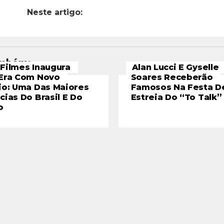
Neste artigo:
ambém:
Filmes Inaugura
Alan Lucci E Gyselle
Era Com Novo
Soares Receberão
io: Uma Das Maiores
Famosos Na Festa D
cias Do Brasil E Do
Estreia Do “To Talk”
o