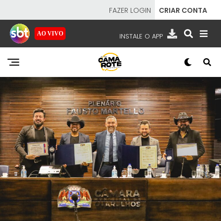
FAZER LOGIN
CRIAR CONTA
AO VIVO
INSTALE O APP
EMISSORAS
NOSSAS REDES
APP TV SBT
SBT
- SISTEMA BRASILEIRO DE TELEVISÃO