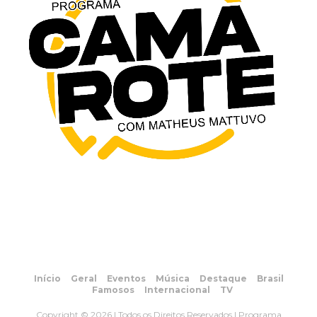
Início
Geral
Eventos
Música
Destaque
Brasil
Famosos
Internacional
TV
Copyright © 2026 | Todos os Direitos Reservados | Programa