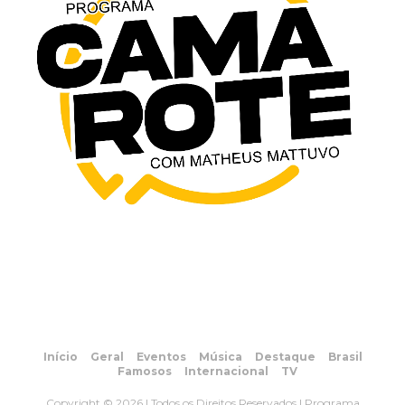
Início
Geral
Eventos
Música
Destaque
Brasil
Famosos
Internacional
TV
Copyright © 2026 | Todos os Direitos Reservados | Programa