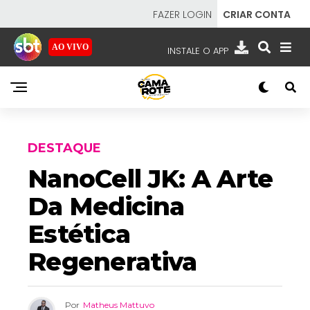
FAZER LOGIN
CRIAR CONTA
AO VIVO
INSTALE O APP
EMISSORAS
NOSSAS REDES
APP TV SBT
DESTAQUE
NanoCell JK: A Arte
Da Medicina
SBT
- SISTEMA BRASILEIRO DE TELEVISÃO
Estética
Regenerativa
Por
Matheus Mattuvo