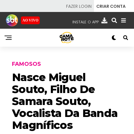
FAZER LOGIN
CRIAR CONTA
AO VIVO
INSTALE O APP
EMISSORAS
NOSSAS REDES
APP TV SBT
FAMOSOS
Nasce Miguel
Souto, Filho De
SBT
- SISTEMA BRASILEIRO DE TELEVISÃO
Samara Souto,
Vocalista Da Banda
Magníficos