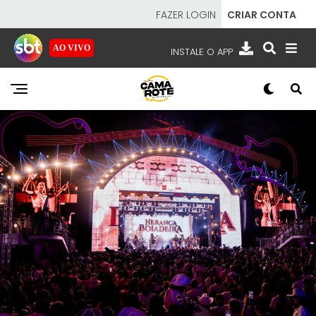
FAZER LOGIN
CRIAR CONTA
AO VIVO
INSTALE O APP
EMISSORAS
NOSSAS REDES
APP TV SBT
SBT
- SISTEMA BRASILEIRO DE TELEVISÃO