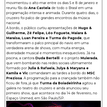
movimentou o alto-mar entre os dias 5 e 8 de janeiro e
reuniu fãs da
Ana Castela
de todo o Brasil em uma
programação intensa e animada. Durante quatro dias, o
cruzeiro foi palco de grandes encontros da música
nacional.
A bordo, o público curtiu apresentações de
Hugo &
Guilherme, Zé Felipe, Léo Foguete, Maiara &
Maraisa, Luan Pereira e Turma do Pagode
, que
transformaram o palco principal do navio em uma
verdadeira arena de shows, com muita energia,
diversidade musical e momentos inesquecíveis. Já na
piscina, a cantora
Duda Bertelli
e o projeto
Muierada
,
que vem bombando nas redes sociais ultimamente
formado por
Julia & Rafaela, Julya & Maryana e
Kamila e Vic
comandaram as tardes a bordo do
MSC
Preziosa
. A programação para a criançada também não
ficou de fora, já que
Turma da Boiadeirinha
agitou a
galera no teatro do cruzeiro e ainda anunciou seu
primeiro show, que acontece no dia 14 de fevereiro, no
Espaço Unimed, em São Paulo/SP.