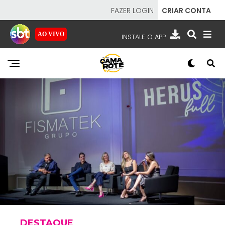
FAZER LOGIN
CRIAR CONTA
AO VIVO
INSTALE O APP
EMISSORAS
NOSSAS REDES
APP TV SBT
SBT
- SISTEMA BRASILEIRO DE TELEVISÃO
DESTAQUE