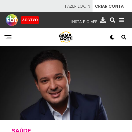
FAZER LOGIN
CRIAR CONTA
AO VIVO
INSTALE O APP
EMISSORAS
NOSSAS REDES
APP TV SBT
SBT
- SISTEMA BRASILEIRO DE TELEVISÃO
SAÚDE