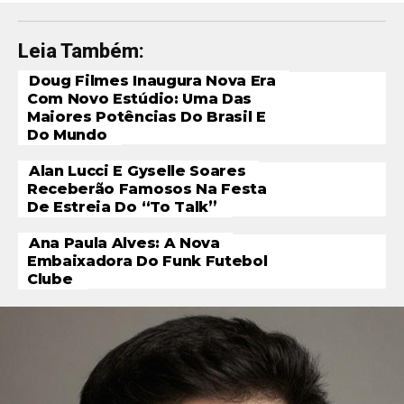
Leia Também:
Doug Filmes Inaugura Nova Era
Com Novo Estúdio: Uma Das
Flipboard
Maiores Potências Do Brasil E
Reddit
Do Mundo
Pinterest
Alan Lucci E Gyselle Soares
Whatsapp
Receberão Famosos Na Festa
De Estreia Do “To Talk”
Email
Ana Paula Alves: A Nova
Embaixadora Do Funk Futebol
Clube