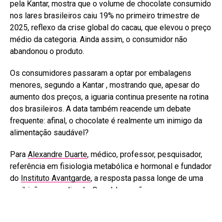
pela Kantar, mostra que o volume de chocolate consumido
nos lares brasileiros caiu 19% no primeiro trimestre de
2025, reflexo da crise global do cacau, que elevou o preço
médio da categoria. Ainda assim, o consumidor não
abandonou o produto.
Os consumidores passaram a optar por embalagens
menores, segundo a Kantar , mostrando que, apesar do
aumento dos preços, a iguaria continua presente na rotina
dos brasileiros. A data também reacende um debate
frequente: afinal, o chocolate é realmente um inimigo da
alimentação saudável?
Para
Alexandre Duarte
, médico, professor, pesquisador,
referência em fisiologia metabólica e hormonal e fundador
do
Instituto Avantgarde
, a resposta passa longe de uma
proibição generalizada. O problema não começa no cacau,
mas sim quando ele deixa de ser o principal ingrediente.
“O chocolate não é o inimigo da dieta. O problema é que,