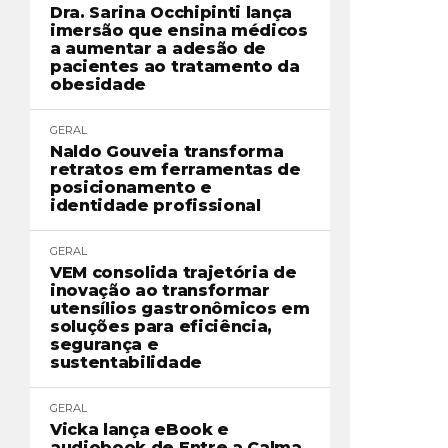
Dra. Sarina Occhipinti lança
imersão que ensina médicos
a aumentar a adesão de
pacientes ao tratamento da
obesidade
GERAL
Naldo Gouveia transforma
retratos em ferramentas de
posicionamento e
identidade profissional
GERAL
VEM consolida trajetória de
inovação ao transformar
utensílios gastronômicos em
soluções para eficiência,
segurança e
sustentabilidade
GERAL
Vicka lança eBook e
audiobook de Entre a Calma