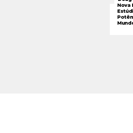
Nova 
Estúd
Potên
Mund