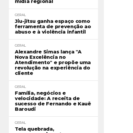
mídia regional
GERAL
Jiu-jítsu ganha espaço como
ferramenta de prevenção ao
abuso e à violência infantil
GERAL
Alexandre Simas lança "A
Nova Excelência no
Atendimento" e propõe uma
revolução na experiência do
cliente
GERAL
Família, negócios e
velocidade: A receita de
sucesso de Fernando e Kauê
Baroudi
GERAL
Tela quebrada,