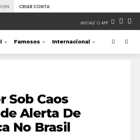
OGIN
CRIAR CONTA
INSTALE O APP
EMISSORAS
l
Famosos
Internacional
NOSSAS REDES
APP TV SBT
SBT
- SISTEMA BRASILEIRO DE TELEVISÃO
r Sob Caos
de Alerta De
a No Brasil