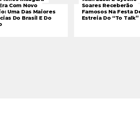
Era Com Novo
Soares Receberão
io: Uma Das Maiores
Famosos Na Festa D
cias Do Brasil E Do
Estreia Do “To Talk”
o