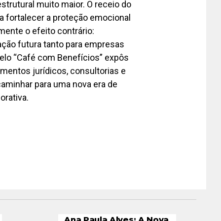
trutural muito maior. O receio do
a fortalecer a proteção emocional
ente o efeito contrário:
ação futura tanto para empresas
pelo “Café com Benefícios” expôs
entos jurídicos, consultorias e
 caminhar para uma nova era de
orativa.
Ana Paula Alves: A Nova