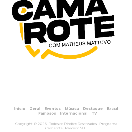
Início
Geral
Eventos
Música
Destaque
Brasil
Famosos
Internacional
TV
Copyright © 2026 | Todos os Direitos Reservados | Programa
Camarote | Parceiro SBT