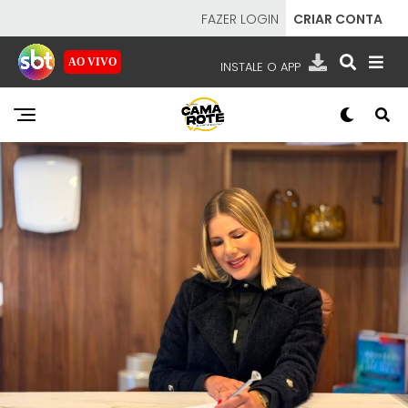
FAZER LOGIN
CRIAR CONTA
AO VIVO
INSTALE O APP
EMISSORAS
NOSSAS REDES
APP TV SBT
SBT
- SISTEMA BRASILEIRO DE TELEVISÃO