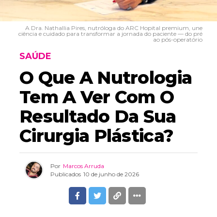
A Dra. Nathallia Pires, nutróloga do ARC Hopital premium, une
ciência e cuidado para transformar a jornada do paciente — do pré
ao pós-operatório
SAÚDE
O Que A Nutrologia
Tem A Ver Com O
Resultado Da Sua
Cirurgia Plástica?
Por
Marcos Arruda
Publicados
10 de junho de 2026