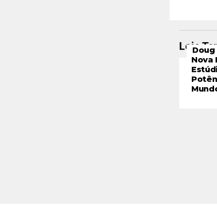
Leia T
Doug 
Nova 
Estúd
Potên
Mund