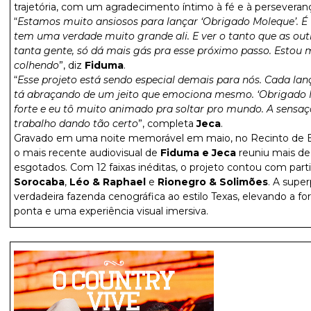
trajetória, com um agradecimento íntimo à fé e à persevera
“
Estamos muito ansiosos para lançar ‘Obrigado Moleque’. 
tem uma verdade muito grande ali. E ver o tanto que as ou
tanta gente, só dá mais gás pra esse próximo passo. Estou 
colhendo
”, diz
Fiduma
.
“
Esse projeto está sendo especial demais para nós. Cada la
tá abraçando de um jeito que emociona mesmo. ‘Obrigad
forte e eu tô muito animado pra soltar pro mundo. A sensaçã
trabalho dando tão certo
”, completa
Jeca
.
Gravado em uma noite memorável em maio, no Recinto de Ex
o mais recente audiovisual de
Fiduma e Jeca
reuniu mais de
esgotados. Com 12 faixas inéditas, o projeto contou com part
Sorocaba
,
Léo & Raphael
e
Rionegro & Solimões
. A supe
verdadeira fazenda cenográfica ao estilo Texas, elevando a fo
ponta e uma experiência visual imersiva.