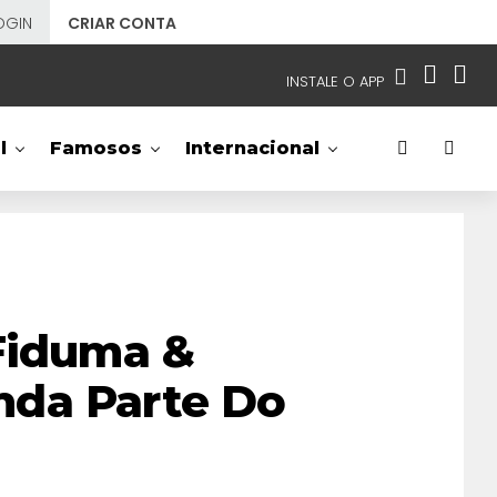
OGIN
CRIAR CONTA
INSTALE O APP
EMISSORAS
l
Famosos
Internacional
NOSSAS REDES
APP TV SBT
SBT
- SISTEMA BRASILEIRO DE TELEVISÃO
 Fiduma &
nda Parte Do