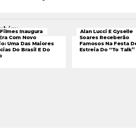
ambém:
Filmes Inaugura
Alan Lucci E Gyselle
Era Com Novo
Soares Receberão
io: Uma Das Maiores
Famosos Na Festa D
cias Do Brasil E Do
Estreia Do “To Talk”
o