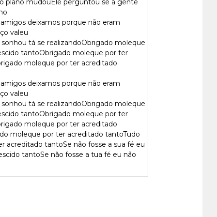
o plano mudouEle perguntou se a gente
lho
ns amigos deixamos porque não eram
ço valeu
 sonhou tá se realizandoObrigado moleque
crescido tantoObrigado moleque por ter
rigado moleque por ter acreditado
ns amigos deixamos porque não eram
ço valeu
 sonhou tá se realizandoObrigado moleque
crescido tantoObrigado moleque por ter
rigado moleque por ter acreditado
ado moleque por ter acreditado tantoTudo
r acreditado tantoSe não fosse a sua fé eu
rescido tantoSe não fosse a tua fé eu não