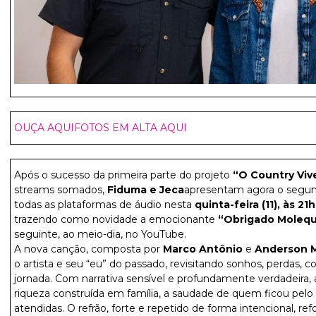
OUÇA AQUI
FOTOS EM ALTA AQUI
Após o sucesso da primeira parte do projeto
“O Country Viv
streams somados,
Fiduma e Jeca
apresentam agora o segu
todas as plataformas de áudio nesta
quinta-feira (11), às 21h
trazendo como novidade a emocionante
“Obrigado Moleq
seguinte, ao meio-dia, no YouTube.
A nova canção, composta por
Marco Antônio
e
Anderson M
o artista e seu “eu” do passado, revisitando sonhos, perdas, 
jornada. Com narrativa sensível e profundamente verdadeira, 
riqueza construída em família, a saudade de quem ficou pelo
atendidas. O refrão, forte e repetido de forma intencional, 