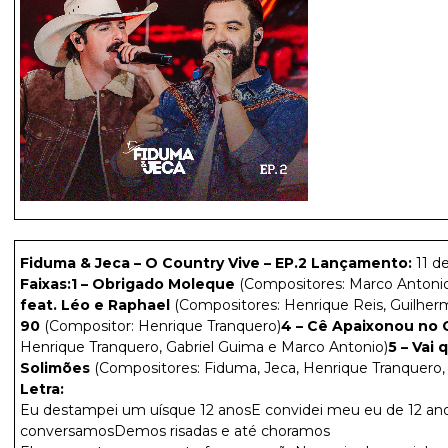
Fiduma & Jeca – O Country Vive – EP.2
Lançamento:
11 d
Faixas:
1 – Obrigado Moleque
(Compositores: Marco Antonio
feat. Léo e Raphael
(Compositores: Henrique Reis, Guilherme
90
(Compositor: Henrique Tranquero)
4 – Cê Apaixonou no
Henrique Tranquero, Gabriel Guima e Marco Antonio)
5 – Vai
Solimões
(Compositores: Fiduma, Jeca, Henrique Tranquero,
Letra:
Eu destampei um uísque 12 anosE convidei meu eu de 12 ano
conversamosDemos risadas e até choramos