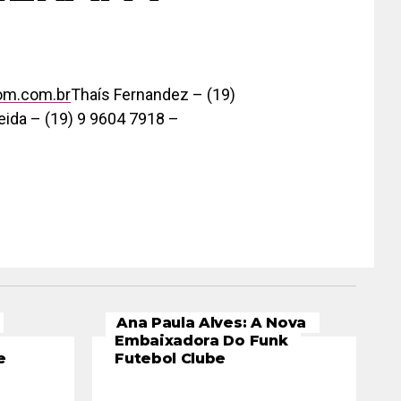
om.com.br
Thaís Fernandez – (19)
eida – (19) 9 9604 7918 –
Ana Paula Alves: A Nova
Embaixadora Do Funk
e
Futebol Clube