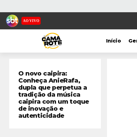
AO VIVO
Início
Ge
O novo caipira:
Conheça AnieRafa,
dupla que perpetua a
tradição da música
caipira com um toque
de inovação e
autenticidade