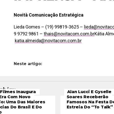
Novità Comunicação Estratégica
Lieda Gomes – (19) 99819-3625 –
lieda@novitac
9 9792 9861 –
thais@novitacom.com.br
Kátia Alm
katia.almeida@novitacom.com.br
Neste artigo:
ambém:
Filmes Inaugura
Alan Lucci E Gyselle
Era Com Novo
Soares Receberão
io: Uma Das Maiores
Famosos Na Festa D
cias Do Brasil E Do
Estreia Do “To Talk”
o