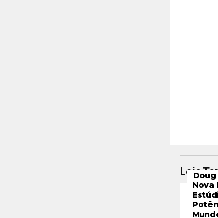
Leia T
Doug 
Nova 
Estúd
Potên
Mund