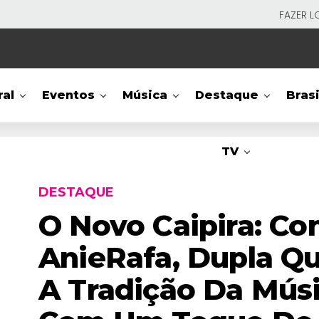
FAZER L
ral
Eventos
Música
Destaque
Brasi
TV
DESTAQUE
O Novo Caipira: Co
AnieRafa, Dupla Q
A Tradição Da Músi