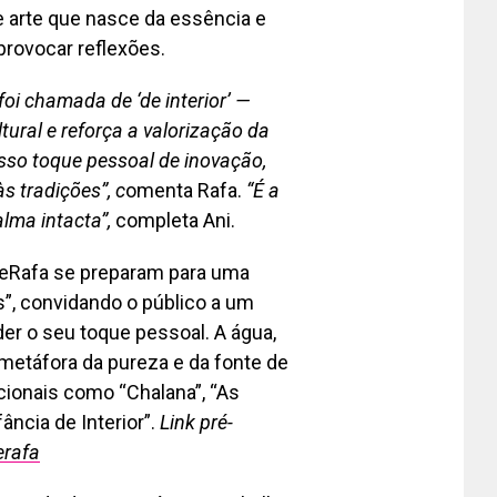
 arte que nasce da essência e
provocar reflexões.
oi chamada de ‘de interior’ —
tural e reforça a valorização da
sso toque pessoal de inovação,
 tradições”, c
omenta Rafa.
“É a
lma intacta”,
completa Ani.
ieRafa se preparam para uma
”, convidando o público a um
er o seu toque pessoal. A água,
metáfora da pureza e da fonte de
icionais como “Chalana”, “As
ância de Interior”.
Link pré-
erafa