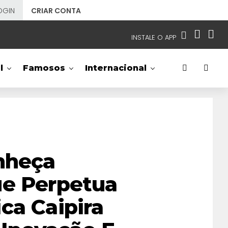
OGIN
CRIAR CONTA
INSTALE O APP
EMISSORAS
l
Famosos
Internacional
NOSSAS REDES
APP TV SBT
SBT
- SISTEMA BRASILEIRO DE TELEVISÃO
nheça
ue Perpetua
ca Caipira