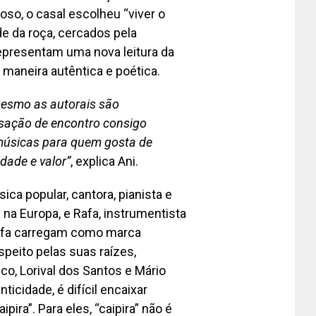
oso, o casal escolheu “viver o
de da roça, cercados pela
representam uma nova leitura da
 maneira autêntica e poética.
mesmo as autorais são
nsação de encontro consigo
músicas para quem gosta de
idade e valor”
, explica Ani.
a popular, cantora, pianista e
a Europa, e Rafa, instrumentista
afa carregam como marca
speito pelas suas raízes,
co, Lorival dos Santos e Mário
icidade, é difícil encaixar
pira”. Para eles, “caipira” não é