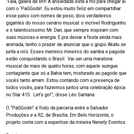
“Fala, galera de BH! A ansiedade está a mil para chegar aí
com o ‘PaGGodin’. Eu estou muito feliz em compartilhar
esse palco com nomes de peso, dois verdadeiros
gigantes do nosso cenário musical: o incrível Rodriguinho
e o talentosíssimo Mr. Dan, que sempre inspiram com
suas músicas e energia. E pra deixar a festa ainda mais
animada, tenho o prazer de anunciar que o grupo Akatu se
junta a nós. Esses meninos mineiros do samba e pagode
estão conquistando o Brasil. Vai ser uma maratona
musical de mais de quatro horas, com aquele suingue
contagiante que só a Bahia tem, misturado ao pagode que
vocês tanto amam. Estou contando com a presença de
todos vocês, para fazermos juntos uma celebração épica
no Star 415. Let’s go!”, disse Léo Santana.
O “PaGGodin” é fruto da parceria entre a Salvador
Produções e a R2, de Brasília. Em Belo Horizonte, o
projeto conta com a expertise da mineira Nenety Eventos.