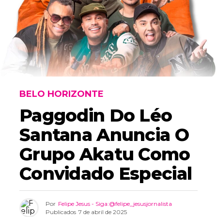
BELO HORIZONTE
Paggodin Do Léo
Santana Anuncia O
Grupo Akatu Como
Convidado Especial
Por
Felipe Jesus - Siga:@felipe_jesusjornalista
Publicados
7 de abril de 2025