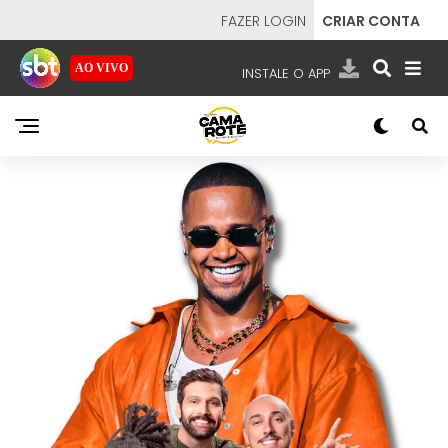
FAZER LOGIN
CRIAR CONTA
AO VIVO
INSTALE O APP
EMISSORAS
NOSSAS REDES
APP TV SBT
SBT
- SISTEMA BRASILEIRO DE TELEVISÃO