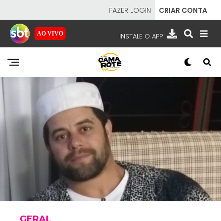
FAZER LOGIN
CRIAR CONTA
AO VIVO
INSTALE O APP
EMISSORAS
NOSSAS REDES
APP TV SBT
SBT
- SISTEMA BRASILEIRO DE TELEVISÃO
GERAL