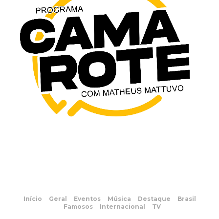
Início
Geral
Eventos
Música
Destaque
Brasil
Famosos
Internacional
TV