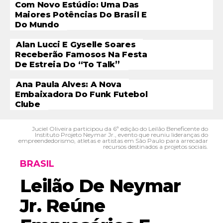
Com Novo Estúdio: Uma Das
Maiores Potências Do Brasil E
Do Mundo
Alan Lucci E Gyselle Soares
Receberão Famosos Na Festa
De Estreia Do “To Talk”
Ana Paula Alves: A Nova
Embaixadora Do Funk Futebol
Clube
Juciel Oliveira participou da 6ª edição do Leilão Beneficente do
Instituto Projeto Neymar Jr., evento que reuniu lideranças do
empreendedorismo, atletas e artistas em São Paulo para arrecadar
recursos destinados a projetos sociais.
BRASIL
Leilão De Neymar
Jr. Reúne