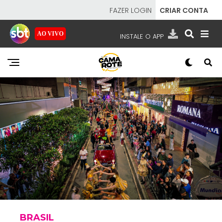
FAZER LOGIN
CRIAR CONTA
AO VIVO
INSTALE O APP
EMISSORAS
NOSSAS REDES
APP TV SBT
SBT
- SISTEMA BRASILEIRO DE TELEVISÃO
BRASIL