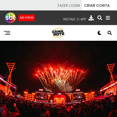
FAZER LOGIN
CRIAR CONTA
AO VIVO
INSTALE O APP
EMISSORAS
NOSSAS REDES
APP TV SBT
SBT
- SISTEMA BRASILEIRO DE TELEVISÃO