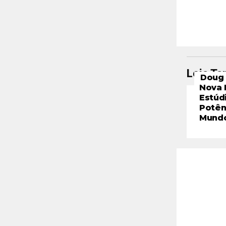
Leia T
Doug 
Nova 
Estúd
Potên
Mund