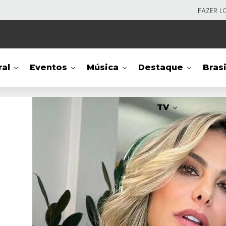
FAZER L
ral
Eventos
Música
Destaque
Brasi
TV