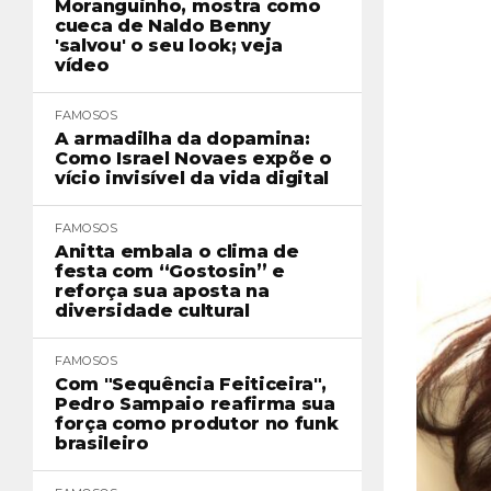
Moranguinho, mostra como
cueca de Naldo Benny
'salvou' o seu look; veja
vídeo
FAMOSOS
A armadilha da dopamina:
Como Israel Novaes expõe o
vício invisível da vida digital
FAMOSOS
Anitta embala o clima de
festa com “Gostosin” e
reforça sua aposta na
diversidade cultural
FAMOSOS
Com "Sequência Feiticeira",
Pedro Sampaio reafirma sua
força como produtor no funk
brasileiro