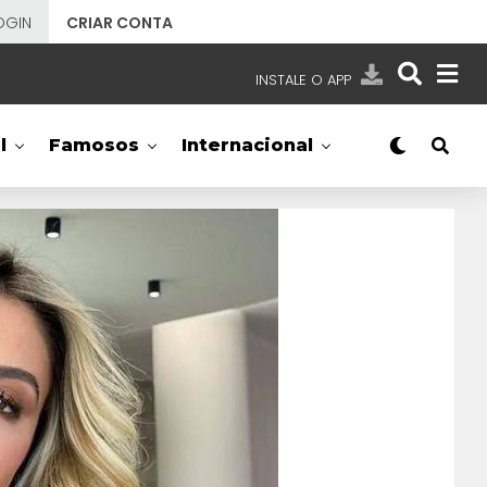
OGIN
CRIAR CONTA
INSTALE O APP
EMISSORAS
l
Famosos
Internacional
NOSSAS REDES
APP TV SBT
SBT
- SISTEMA BRASILEIRO DE TELEVISÃO