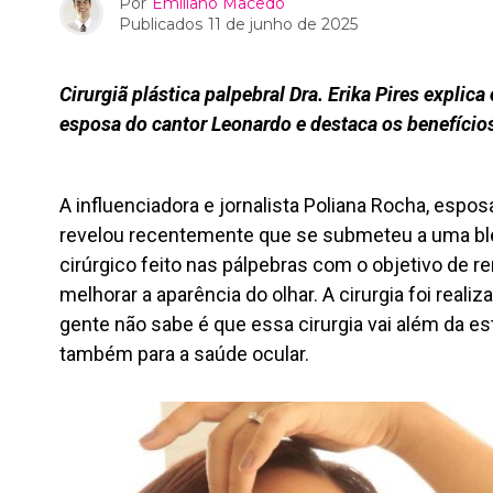
Por
Emiliano Macedo
Publicados
11 de junho de 2025
Cirurgiã plástica palpebral Dra. Erika Pires explica
esposa do cantor Leonardo e destaca os benefícios
A influenciadora e jornalista Poliana Rocha, espo
revelou recentemente que se submeteu a uma ble
cirúrgico feito nas pálpebras com o objetivo de 
melhorar a aparência do olhar. A cirurgia foi real
gente não sabe é que essa cirurgia vai além da est
também para a saúde ocular.