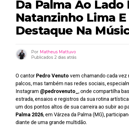
Da Palma Ao Lado
Natanzinho Lima E
Destaque Na Músi
Por
Matheus Mattuvo
Publicados
2 dias atrás
O cantor
Pedro Venuto
vem chamando cada vez m
palcos, mas também nas redes sociais, especialme
Instagram
@pedrovenuto_
, onde compartilha b
estrada, ensaios e registros da sua rotina artístic
um dos pontos altos de sua carreira ao subir ao pa
Palma 2026
, em Várzea da Palma (MG), particip
diante de uma grande multidão.