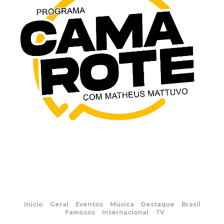
Início
Geral
Eventos
Música
Destaque
Brasil
Famosos
Internacional
TV