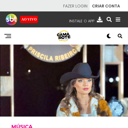
FAZER LOGIN
CRIAR CONTA
AO VIVO
INSTALE O APP
EMISSORAS
NOSSAS REDES
APP TV SBT
SBT
- SISTEMA BRASILEIRO DE TELEVISÃO
MÚSICA