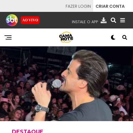
FAZER LOGIN
CRIAR CONTA
AO VIVO
INSTALE O APP
EMISSORAS
NOSSAS REDES
APP TV SBT
SBT
- SISTEMA BRASILEIRO DE TELEVISÃO
DESTAQUE