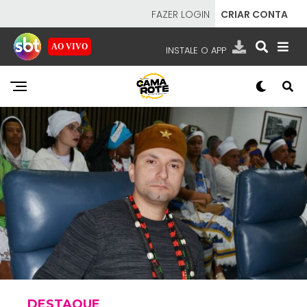
FAZER LOGIN
CRIAR CONTA
AO VIVO
INSTALE O APP
EMISSORAS
NOSSAS REDES
APP TV SBT
SBT
- SISTEMA BRASILEIRO DE TELEVISÃO
DESTAQUE