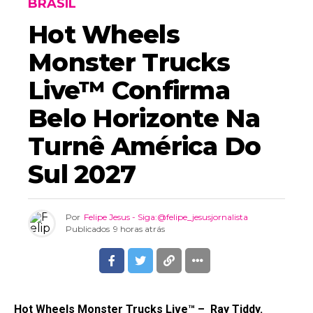
BRASIL
Hot Wheels
Monster Trucks
Live™ Confirma
Belo Horizonte Na
Turnê América Do
Sul 2027
Por
Felipe Jesus - Siga:@felipe_jesusjornalista
Publicados
9 horas atrás
Hot Wheels Monster Trucks Live™ –
Ray Tiddy.