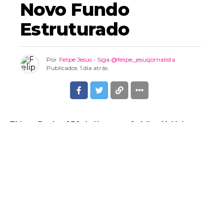
Novo Fundo
Estruturado
Por
Felipe Jesus - Siga:@felipe_jesusjornalista
Publicados
1 dia atrás
Thiago Rocha, CEO da Usecorp. Crédito: Valéria
Mendes.
Com mais de R$ 3,1 bilhões em oportunidades de crédito
analisadas e um salto expressivo no mercado de locação
corporativa, a plataforma conecta fornecedores à ponta
final, desonerando o fluxo de caixa das empresas e
apostando em inteligência artificial