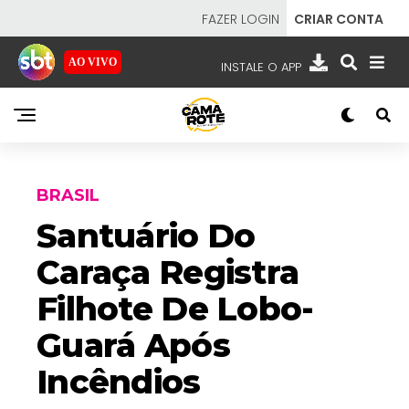
FAZER LOGIN
CRIAR CONTA
AO VIVO
INSTALE O APP
EMISSORAS
NOSSAS REDES
APP TV SBT
BRASIL
Santuário Do
Caraça Registra
SBT
- SISTEMA BRASILEIRO DE TELEVISÃO
Filhote De Lobo-
Guará Após
Incêndios