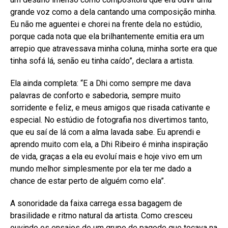
grande voz como a dela cantando uma composição minha.
Eu não me aguentei e chorei na frente dela no estúdio,
porque cada nota que ela brilhantemente emitia era um
arrepio que atravessava minha coluna, minha sorte era que
tinha sofá lá, senão eu tinha caído”, declara a artista.
Ela ainda completa: “E a Dhi como sempre me dava
palavras de conforto e sabedoria, sempre muito
sorridente e feliz, e meus amigos que risada cativante e
especial. No estúdio de fotografia nos divertimos tanto,
que eu saí de lá com a alma lavada sabe. Eu aprendi e
aprendo muito com ela, a Dhi Ribeiro é minha inspiração
de vida, graças a ela eu evoluí mais e hoje vivo em um
mundo melhor simplesmente por ela ter me dado a
chance de estar perto de alguém como ela”.
A sonoridade da faixa carrega essa bagagem de
brasilidade e ritmo natural da artista. Como cresceu
ouvindo os ensaios de um grupo de pagode que tocava na