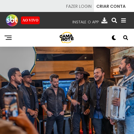
FAZER LOGIN
CRIAR CONTA
AO VIVO
INSTALE O APP
EMISSORAS
NOSSAS REDES
APP TV SBT
SBT
- SISTEMA BRASILEIRO DE TELEVISÃO