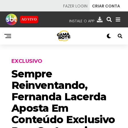
FAZER LOGIN
CRIAR CONTA
AO VIVO
INSTALE O APP
EMISSORAS
NOSSAS REDES
APP TV SBT
EXCLUSIVO
Sempre
Reinventando,
SBT
- SISTEMA BRASILEIRO DE TELEVISÃO
Fernanda Lacerda
Aposta Em
Conteúdo Exclusivo