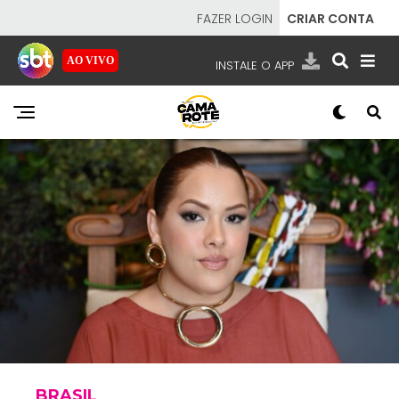
FAZER LOGIN
CRIAR CONTA
AO VIVO
INSTALE O APP
EMISSORAS
NOSSAS REDES
APP TV SBT
SBT
- SISTEMA BRASILEIRO DE TELEVISÃO
BRASIL