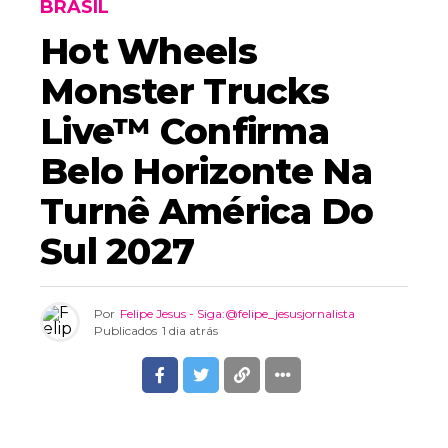
BRASIL
Hot Wheels
Monster Trucks
Live™ Confirma
Belo Horizonte Na
Turnê América Do
Sul 2027
Por
Felipe Jesus - Siga:@felipe_jesusjornalista
Publicados
1 dia atrás
Hot Wheels Monster Trucks Live™ –
Ray Tiddy.