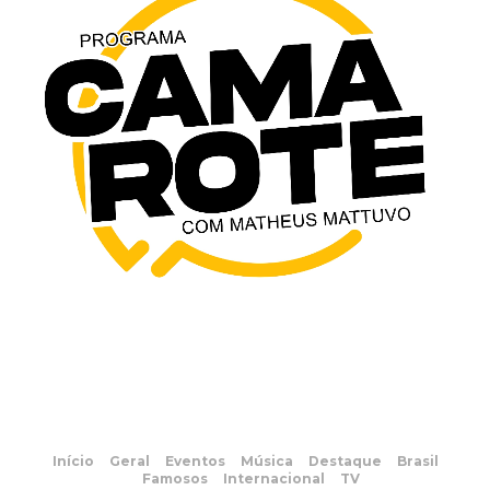
Início
Geral
Eventos
Música
Destaque
Brasil
Famosos
Internacional
TV