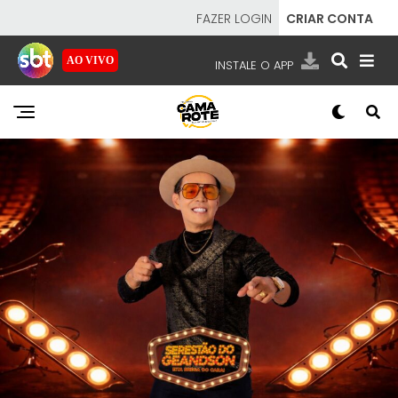
FAZER LOGIN
CRIAR CONTA
AO VIVO
INSTALE O APP
EMISSORAS
NOSSAS REDES
APP TV SBT
SBT
- SISTEMA BRASILEIRO DE TELEVISÃO