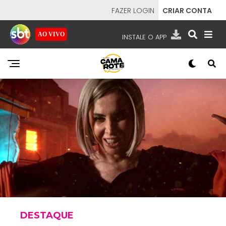
FAZER LOGIN
CRIAR CONTA
AO VIVO
INSTALE O APP
EMISSORAS
NOSSAS REDES
APP TV SBT
SBT
- SISTEMA BRASILEIRO DE TELEVISÃO
DESTAQUE