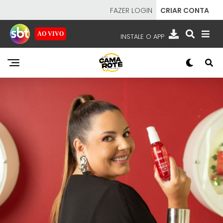
FAZER LOGIN
CRIAR CONTA
AO VIVO
INSTALE O APP
EMISSORAS
NOSSAS REDES
APP TV SBT
SBT
- SISTEMA BRASILEIRO DE TELEVISÃO