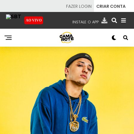
FAZER LOGIN
CRIAR CONTA
AO VIVO
INSTALE O APP
EMISSORAS
NOSSAS REDES
APP TV SBT
SBT
- SISTEMA BRASILEIRO DE TELEVISÃO