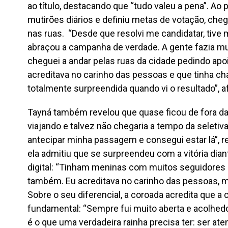
ao título, destacando que “tudo valeu a pena”. Ao p
mutirões diários e definiu metas de votação, che
nas ruas. “Desde que resolvi me candidatar, tive
abraçou a campanha de verdade. A gente fazia mut
cheguei a andar pelas ruas da cidade pedindo apoi
acreditava no carinho das pessoas e que tinha 
totalmente surpreendida quando vi o resultado”, a
Tayná também revelou que quase ficou de fora da d
viajando e talvez não chegaria a tempo da seletiv
antecipar minha passagem e consegui estar lá”, r
ela admitiu que se surpreendeu com a vitória dia
digital: “Tinham meninas com muitos seguidores
também. Eu acreditava no carinho das pessoas, m
Sobre o seu diferencial, a coroada acredita que a
fundamental: “Sempre fui muito aberta e acolhedo
é o que uma verdadeira rainha precisa ter: ser ate