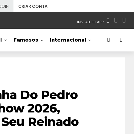
OGIN
CRIAR CONTA
INSTALE O APP
EMISSORAS
l
Famosos
Internacional
NOSSAS REDES
APP TV SBT
SBT
- SISTEMA BRASILEIRO DE TELEVISÃO
nha Do Pedro
how 2026,
e Seu Reinado