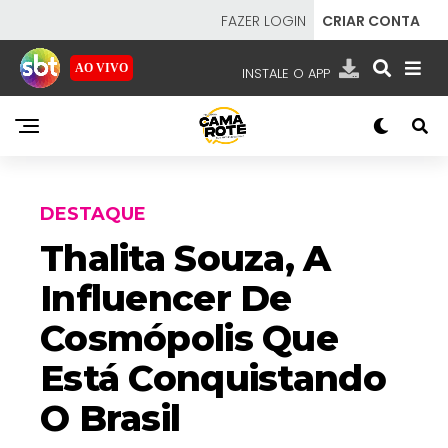
FAZER LOGIN
CRIAR CONTA
AO VIVO
INSTALE O APP
EMISSORAS
NOSSAS REDES
APP TV SBT
DESTAQUE
Thalita Souza, A
Influencer De
SBT
- SISTEMA BRASILEIRO DE TELEVISÃO
Cosmópolis Que
Está Conquistando
O Brasil