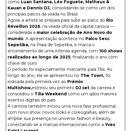
como
Luan Santana, Léo Foguete, Matheus &
Kauan e Dennis DJ,
consolidando-se como um dos
principais palcos da virada no Brasil.
Agora, a artista se prepara para subir ao palco do
Rio
Réveillon 2026
, na virada oficial da capital carioca —
considerada a
maior celebração de Ano Novo do
mundo
. A apresentação acontece no
Palco Sesc
Sepetiba,
na Praia de Sepetiba, e marca o
encerramento de uma intensa agenda, com
100 shows
realizados ao longo de 2025
, finalizando o ano com
chave de ouro.
O período foi especialmente marcante para Tília. Ao
longo do ano, ela se apresentou no
The Town,
foi
indicada pela primeira vez ao
Prêmio
Multishow,
estreou seu primeiro
DJ set
da carreira e
consolidou o
Tília Weekend
como um qdos maiores
eventos digitais do país.
A cantora também iniciou uma nova fase profissional,
com novo show, novos looks e coreografias, além de
ampliar sua presença no universo fashion e beauty,
conectando-se a marcas internacionais como a
Yves
Saint Laurent.