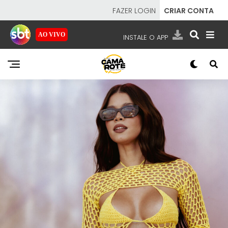
FAZER LOGIN
CRIAR CONTA
AO VIVO
INSTALE O APP
EMISSORAS
NOSSAS REDES
APP TV SBT
SBT
- SISTEMA BRASILEIRO DE TELEVISÃO