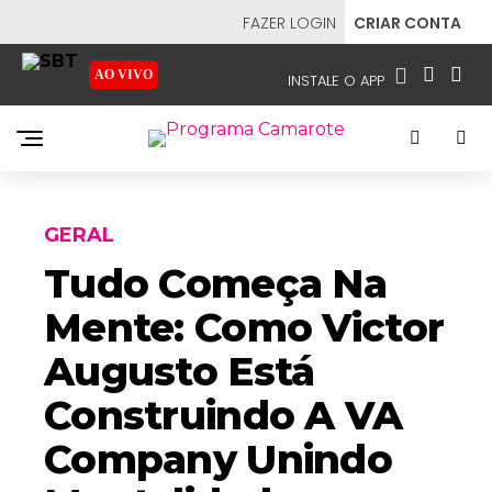
FAZER LOGIN
CRIAR CONTA
AO VIVO
INSTALE O APP
EMISSORAS
NOSSAS REDES
APP TV SBT
GERAL
Tudo Começa Na
Mente: Como Victor
SBT
- SISTEMA BRASILEIRO DE TELEVISÃO
Augusto Está
Construindo A VA
Company Unindo