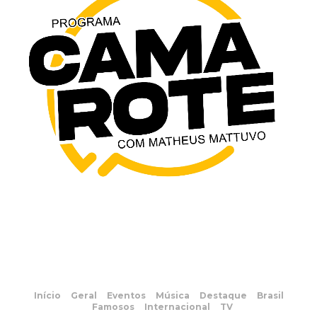
Início
Geral
Eventos
Música
Destaque
Brasil
Famosos
Internacional
TV