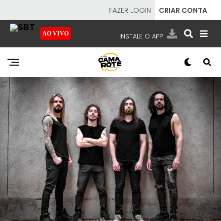
FAZER LOGIN
CRIAR CONTA
AO VIVO
INSTALE O APP
EMISSORAS
NOSSAS REDES
APP TV SBT
SBT
- SISTEMA BRASILEIRO DE TELEVISÃO