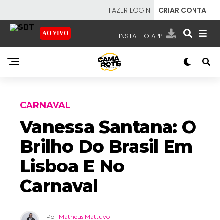
FAZER LOGIN
CRIAR CONTA
AO VIVO
INSTALE O APP
EMISSORAS
NOSSAS REDES
APP TV SBT
CARNAVAL
Vanessa Santana: O
Brilho Do Brasil Em
SBT
- SISTEMA BRASILEIRO DE TELEVISÃO
Lisboa E No
Carnaval
Por
Matheus Mattuvo