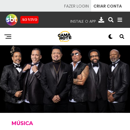
FAZER LOGIN
CRIAR CONTA
AO VIVO
INSTALE O APP
EMISSORAS
NOSSAS REDES
APP TV SBT
SBT
- SISTEMA BRASILEIRO DE TELEVISÃO
MÚSICA