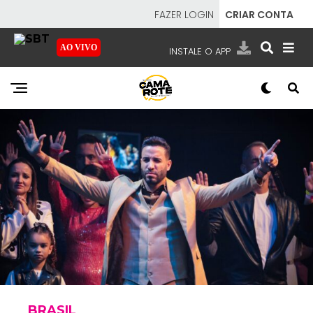
FAZER LOGIN
CRIAR CONTA
AO VIVO
INSTALE O APP
EMISSORAS
NOSSAS REDES
APP TV SBT
SBT
- SISTEMA BRASILEIRO DE TELEVISÃO
BRASIL