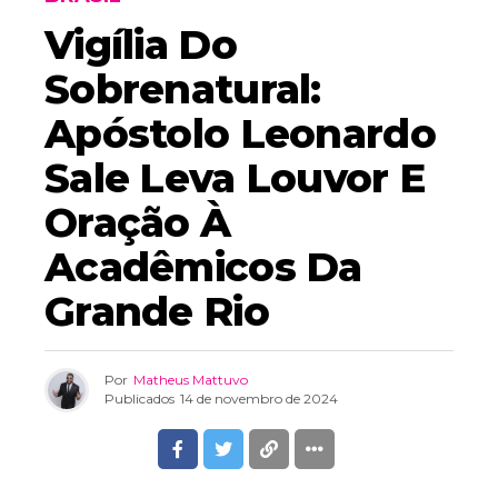
Vigília Do
Sobrenatural:
Apóstolo Leonardo
Sale Leva Louvor E
Oração À
Acadêmicos Da
Grande Rio
Por
Matheus Mattuvo
Publicados
14 de novembro de 2024