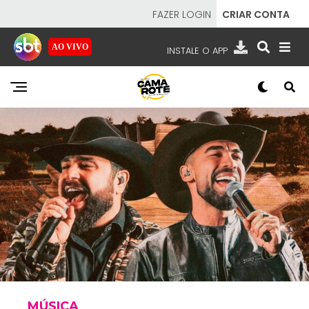
FAZER LOGIN
CRIAR CONTA
AO VIVO
INSTALE O APP
EMISSORAS
NOSSAS REDES
APP TV SBT
SBT
- SISTEMA BRASILEIRO DE TELEVISÃO
MÚSICA