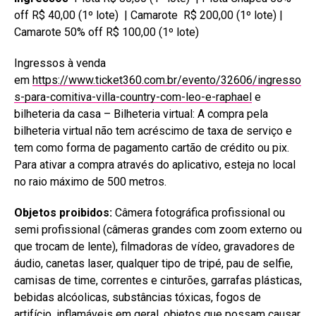
off R$ 40,00 (1º lote) | Camarote R$ 200,00 (1º lote) |
Camarote 50% off R$ 100,00 (1º lote)
Ingressos à venda
em
https://www.ticket360.com.br/evento/32606/ingresso
s-para-comitiva-villa-country-com-leo-e-raphael
e
bilheteria da casa – Bilheteria virtual: A compra pela
bilheteria virtual não tem acréscimo de taxa de serviço e
tem como forma de pagamento cartão de crédito ou pix.
Para ativar a compra através do aplicativo, esteja no local
no raio máximo de 500 metros.
Objetos proibidos:
Câmera fotográfica profissional ou
semi profissional (câmeras grandes com zoom externo ou
que trocam de lente), filmadoras de vídeo, gravadores de
áudio, canetas laser, qualquer tipo de tripé, pau de selfie,
camisas de time, correntes e cinturões, garrafas plásticas,
bebidas alcóolicas, substâncias tóxicas, fogos de
artifício, inflamáveis em geral, objetos que possam causar