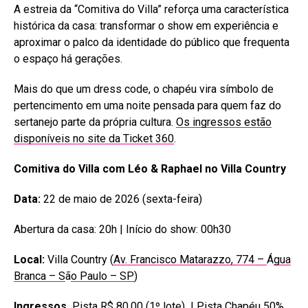
A estreia da “Comitiva do Villa” reforça uma característica
histórica da casa: transformar o show em experiência e
aproximar o palco da identidade do público que frequenta
o espaço há gerações.
Mais do que um dress code, o chapéu vira símbolo de
pertencimento em uma noite pensada para quem faz do
sertanejo parte da própria cultura.
Os ingressos estão
disponíveis no site da Ticket 360
.
Comitiva do Villa com Léo & Raphael no Villa Country
Data:
22 de maio de 2026 (sexta-feira)
Abertura da casa: 20h | Início do show: 00h30
Local:
Villa Country (
Av. Francisco Matarazzo, 774 –
Á
gua
Branca – S
ã
o Paulo – SP
)
Ingressos
Pista R$ 80,00 (1º lote) | Pista Chapéu 50%