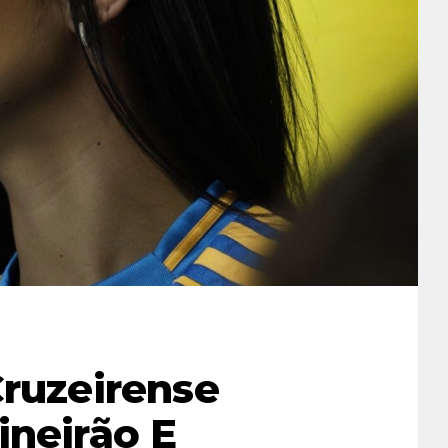
Cruzeirense
ineirão E