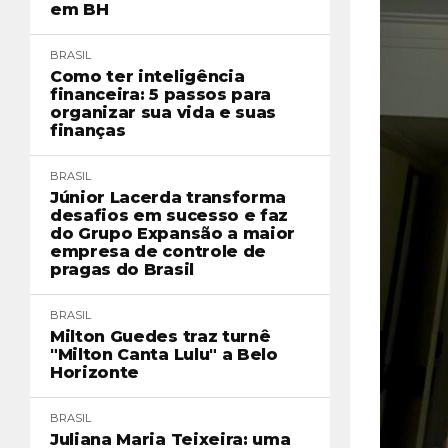
em BH
BRASIL
Como ter inteligência
financeira: 5 passos para
organizar sua vida e suas
finanças
BRASIL
Júnior Lacerda transforma
desafios em sucesso e faz
do Grupo Expansão a maior
empresa de controle de
pragas do Brasil
BRASIL
Milton Guedes traz turnê
"Milton Canta Lulu" a Belo
Horizonte
BRASIL
Juliana Maria Teixeira: uma