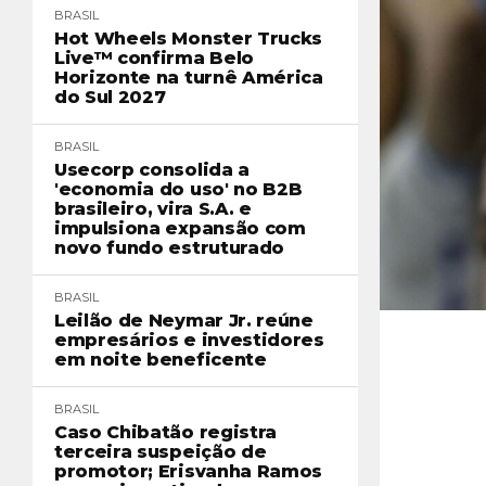
BRASIL
Hot Wheels Monster Trucks
Live™ confirma Belo
Horizonte na turnê América
do Sul 2027
BRASIL
Usecorp consolida a
'economia do uso' no B2B
brasileiro, vira S.A. e
impulsiona expansão com
novo fundo estruturado
BRASIL
Leilão de Neymar Jr. reúne
empresários e investidores
em noite beneficente
BRASIL
Caso Chibatão registra
terceira suspeição de
promotor; Erisvanha Ramos