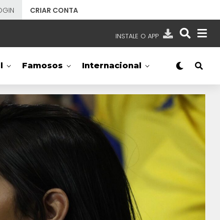
OGIN
CRIAR CONTA
INSTALE O APP
EMISSORAS
l
Famosos
Internacional
NOSSAS REDES
APP TV SBT
SBT
- SISTEMA BRASILEIRO DE TELEVISÃO