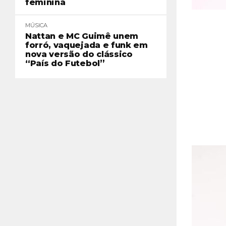
feminina
MÚSICA
Nattan e MC Guimê unem
forró, vaquejada e funk em
nova versão do clássico
“País do Futebol”