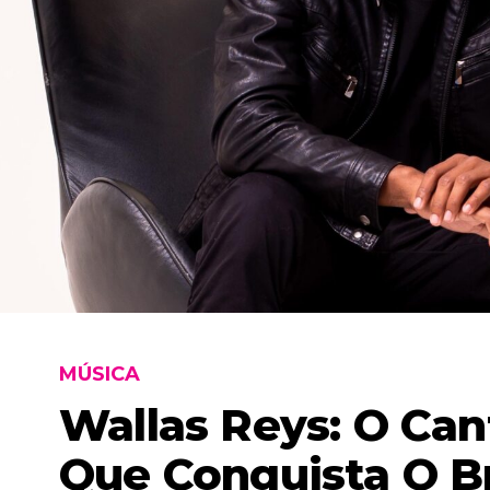
MÚSICA
Wallas Reys: O Can
Que Conquista O B