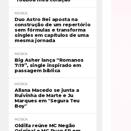
MÚSICA
Duo Astro Rei aposta na
construção de um repertório
sem fórmulas e transforma
singles em capítulos de uma
mesma jornada
MÚSICA
Big Asher lança “Romanos
7:19”, single inspirado em
passagem bíblica
MÚSICA
Allana Macedo se junta a
Ruivinha de Marte e Ju
Marques em "Segura Teu
Boy"
MÚSICA
Oldilla reúne MC Negão
Original e MC Ryan SP em