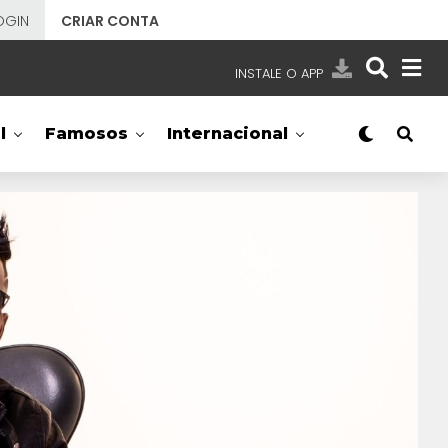
OGIN
CRIAR CONTA
INSTALE O APP
EMISSORAS
l
Famosos
Internacional
NOSSAS REDES
APP TV SBT
SBT
- SISTEMA BRASILEIRO DE TELEVISÃO