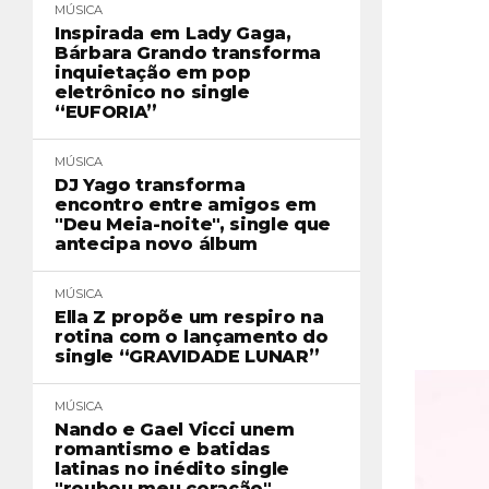
MÚSICA
Inspirada em Lady Gaga,
Bárbara Grando transforma
inquietação em pop
eletrônico no single
“EUFORIA”
MÚSICA
DJ Yago transforma
encontro entre amigos em
"Deu Meia-noite", single que
antecipa novo álbum
MÚSICA
Ella Z propõe um respiro na
rotina com o lançamento do
single “GRAVIDADE LUNAR”
MÚSICA
Nando e Gael Vicci unem
romantismo e batidas
latinas no inédito single
"roubou meu coração"