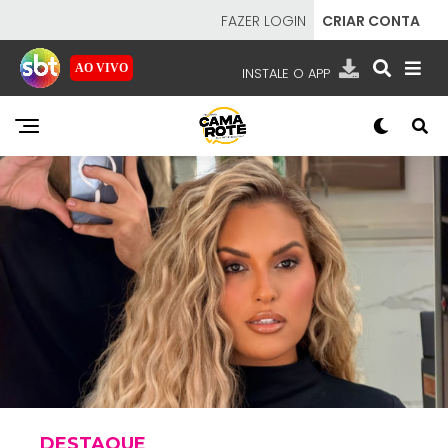
FAZER LOGIN
CRIAR CONTA
AO VIVO
INSTALE O APP
EMISSORAS
NOSSAS REDES
APP TV SBT
SBT
- SISTEMA BRASILEIRO DE TELEVISÃO
DESTAQUE