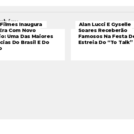
ambém:
Filmes Inaugura
Alan Lucci E Gyselle
Era Com Novo
Soares Receberão
io: Uma Das Maiores
Famosos Na Festa D
cias Do Brasil E Do
Estreia Do “To Talk”
o