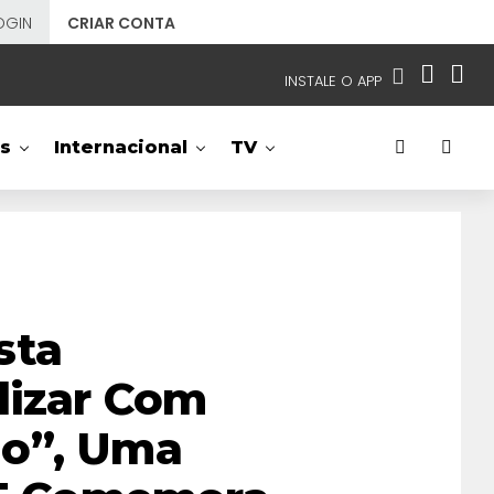
OGIN
CRIAR CONTA
INSTALE O APP
EMISSORAS
s
Internacional
TV
NOSSAS REDES
APP TV SBT
SBT
- SISTEMA BRASILEIRO DE TELEVISÃO
sta
lizar Com
do”, Uma