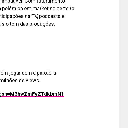
e imbatível. Com faturamento
a polêmica em marketing certeiro.
ticipações na TV, podcasts e
is o tom das produções.
m jogar com a paixão, a
 milhões de views.
al?igsh=M3hwZmFyZTdkbmN1