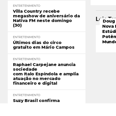
ENTRETENIMENTO
Villa Country recebe
megashow de aniversário da
Leia T
Nativa FM neste domingo
Doug 
(30)
Nova 
Estúd
Potên
ENTRETENIMENTO
Mund
Últimos dias do circo
gratuito em Mário Campos
ENTRETENIMENTO
Raphael Carpejane anuncia
sociedade
com Italo Espíndola e amplia
atuação no mercado
financeiro e digital
ENTRETENIMENTO
Suzy Brasil confirma
apresentação do espetáculo
"MADE IN BRASIL" em BH