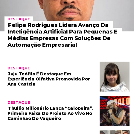
DESTAQUE
Felipe Rodrigues Lidera Avanço Da
Inteligência Artificial Para Pequenas E
Médias Empresas Com Soluções De
Automação Empresarial
DESTAQUE
Juju Teófilo É Destaque Em
Experiência Olfativa Promovida Por
Ana Castela
DESTAQUE
Thullio Milionário Lança “Galopeira”,
Primeira Faixa Do Projeto Ao Vivo No
Caminhão Do Vaqueiro