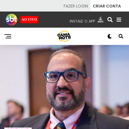
FAZER LOGIN
CRIAR CONTA
AO VIVO
INSTALE O APP
EMISSORAS
NOSSAS REDES
APP TV SBT
SBT
- SISTEMA BRASILEIRO DE TELEVISÃO