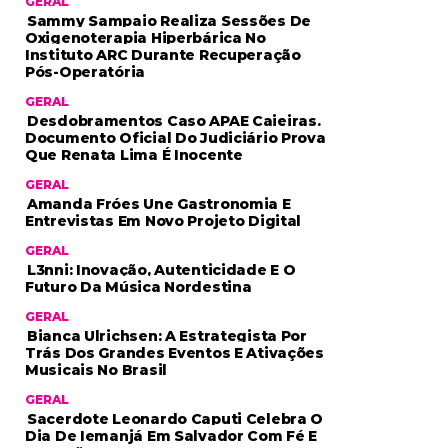
GERAL
Sammy Sampaio Realiza Sessões De
Oxigenoterapia Hiperbárica No
Instituto ARC Durante Recuperação
Pós-Operatória
GERAL
Desdobramentos Caso APAE Caieiras.
Documento Oficial Do Judiciário Prova
Que Renata Lima É Inocente
GERAL
Amanda Fróes Une Gastronomia E
Entrevistas Em Novo Projeto Digital
GERAL
L3nni: Inovação, Autenticidade E O
Futuro Da Música Nordestina
GERAL
Bianca Ulrichsen: A Estrategista Por
Trás Dos Grandes Eventos E Ativações
Musicais No Brasil
GERAL
Sacerdote Leonardo Caputi Celebra O
Dia De Iemanjá Em Salvador Com Fé E