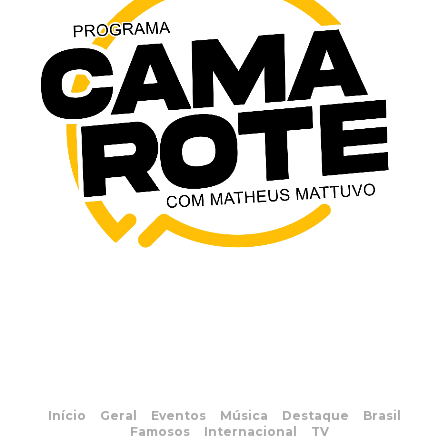
Início
Geral
Eventos
Música
Destaque
Brasil
Famosos
Internacional
TV