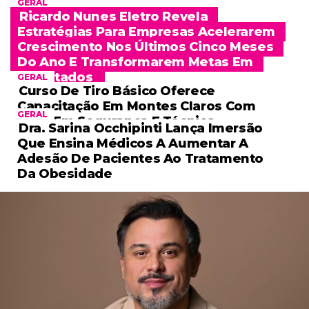
GERAL
Ricardo Nunes Eletro Revela
Estratégias Para Empresas Acelerarem
Crescimento Nos Últimos Cinco Meses
Do Ano E Transformarem Metas Em
Resultados
GERAL
Curso De Tiro Básico Oferece
Capacitação Em Montes Claros Com
GERAL
Foco Em Segurança E Técnica
Dra. Sarina Occhipinti Lança Imersão
Que Ensina Médicos A Aumentar A
Adesão De Pacientes Ao Tratamento
Da Obesidade