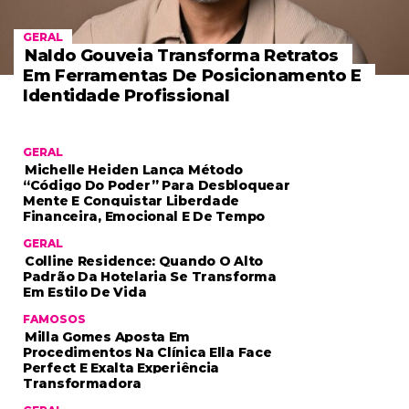
GERAL
Naldo Gouveia Transforma Retratos
Em Ferramentas De Posicionamento E
Identidade Profissional
GERAL
Michelle Heiden Lança Método
“Código Do Poder” Para Desbloquear
Mente E Conquistar Liberdade
Financeira, Emocional E De Tempo
GERAL
Colline Residence: Quando O Alto
Padrão Da Hotelaria Se Transforma
Em Estilo De Vida
FAMOSOS
Milla Gomes Aposta Em
Procedimentos Na Clínica Ella Face
Perfect E Exalta Experiência
Transformadora