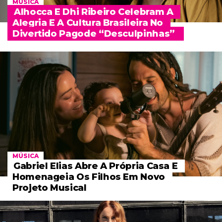
MÚSICA
Alhocca E Dhi Ribeiro Celebram A
Alegria E A Cultura Brasileira No
Divertido Pagode “Desculpinhas”
MÚSICA
Gabriel Elias Abre A Própria Casa E
Homenageia Os Filhos Em Novo
Projeto Musical