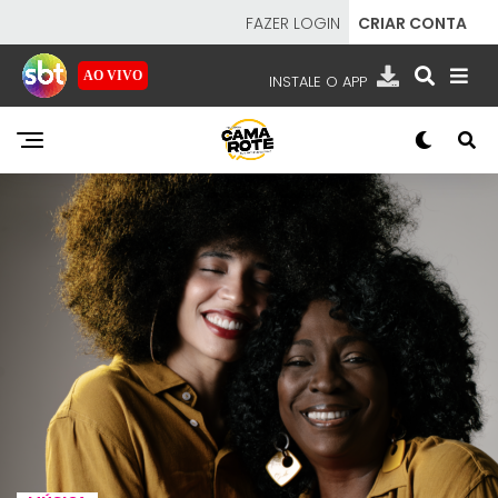
FAZER LOGIN
CRIAR CONTA
AO VIVO
INSTALE O APP
EMISSORAS
NOSSAS REDES
APP TV SBT
SBT
- SISTEMA BRASILEIRO DE TELEVISÃO