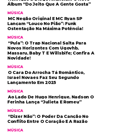
Álbum “Do Jeito Que A Gente Gosta”
MÚSICA
MC Negão Original E MC Ryan SP
Lançam “Louco No Pião”: Funk
Ostentação Na Máxima Potência!
MÚSICA
“Pula”: O Trap Nacional Salta Para
Novos Horizontes Com Ugovhb,
Massaru, Baby T E Willsbife; Confira A
Novidade!
MÚSICA
O Cara Do Arrocha Tá Romântico,
Israel Novaes Faz Seu Segundo
Lançamento Em 2025
MÚSICA
Ao Lado De Hugo Henrique, Nadson O
Ferinha Lança “Julieta E Romeu”
MÚSICA
“Dizer Não”: O Poder Da Canção No
Conflito Entre O Coração E A Razão
MÚSICA