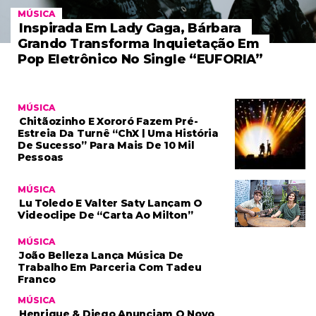
MÚSICA
Inspirada Em Lady Gaga, Bárbara
Grando Transforma Inquietação Em
Pop Eletrônico No Single “EUFORIA”
MÚSICA
Chitãozinho E Xororó Fazem Pré-
Estreia Da Turnê “ChX | Uma História
De Sucesso” Para Mais De 10 Mil
Pessoas
MÚSICA
Lu Toledo E Valter Saty Lançam O
Videoclipe De “Carta Ao Milton”
MÚSICA
João Belleza Lança Música De
Trabalho Em Parceria Com Tadeu
Franco
MÚSICA
Henrique & Diego Anunciam O Novo